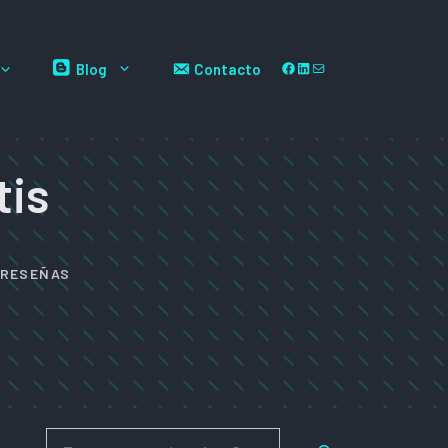
Facebook
LinkedIn
Correo electrónico
Blog
Contacto
tis
RESEÑAS
Buscar