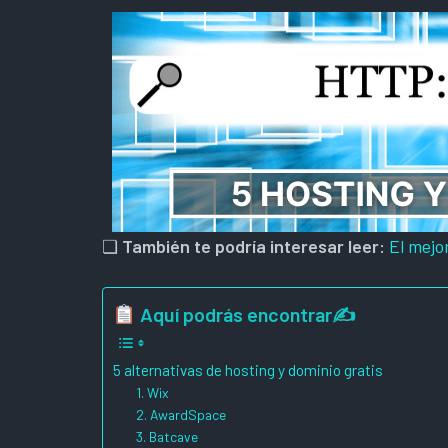
❏
También te podría interesar leer:
El mejo
Aquí podrás encontrar✍
5 alternativas de hosting y dominio gratis
1. Wix
2. AwardSpace
3. Batcave