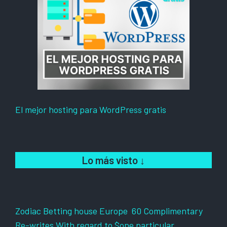
El mejor hosting para WordPress gratis
Lo más visto
↓
Zodiac Betting house Europe ️ 60 Complimentary
Re-writes With regard to $one particular